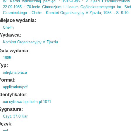
W: Kartki wdzięcznej pamięci : 1915-1985 : V Zjazd Czarniecczyków
22.
09.
1985 : 70-lecie Gimnazjum i Liceum Ogólnokształcącego im.
Stef
Czarnieckiego.
- Chełm : Komitet Organizacyjny V Zjazdu,
1985.
- S.
9-10
Miejsce wydania:
Chełm
Wydawca:
Komitet Organizacyjny V Zjazdu
Data wydania:
1985
Typ:
odrębna praca
Format:
application/pdf
Identyfikator:
oai:cyfrowa.bpchelm.pl:1071
Sygnatura:
Czyt. 37.0 Kar
Język:
pol