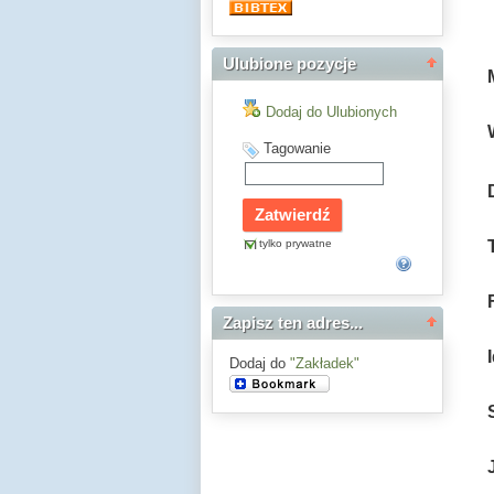
Ulubione pozycje
Dodaj do Ulubionych
Tagowanie
tylko prywatne
Zapisz ten adres...
Dodaj do
"Zakładek"