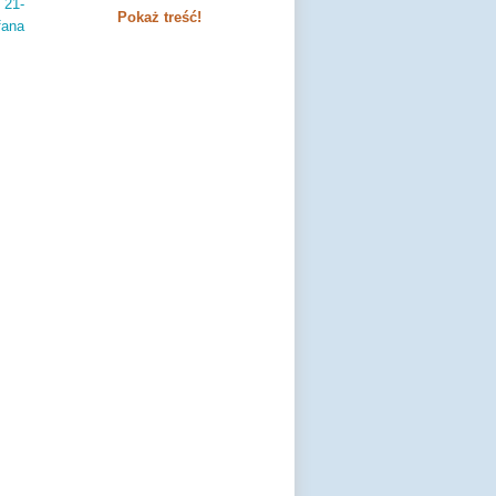
 21-
Pokaż treść!
ana