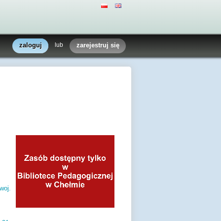
zaloguj
lub
zarejestruj się
woj.