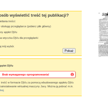
osób wyświetlić treść tej publikacji?
lania treści:
obsługę przeglądarce (pobierz plik główny)
y applet DjVu
 wtyczka DjVu dla przeglądarki
j mój wybór.
plet DjVu
Brak wymaganego oprogramowania!
 treść w formacie DjVu za pomocą wbudowanego appletu DjVu
zainstalowanie wirtualnej maszyny Javy. Można ją pobrać m.in.
lnej
.