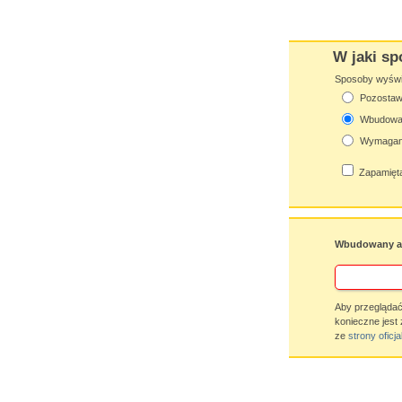
W jaki sp
Sposoby wyświet
Pozostaw 
Wbudowan
Wymagana
Zapamięta
Wbudowany ap
Aby przeglądać
konieczne jest 
ze
strony oficja