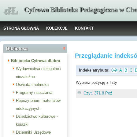
Cyfrowa Biblioteka Pedagogiczna w Che
STRONA GŁÓWNA
KOLEKCJE
KONTAKT
Biblioteka
Przeglądanie indeks
Biblioteka Cyfrowa dLibra
Wydawnictwa nielegalne i
Indeks atrybutu:
0-9
A
B
C
niezależne
Wybierz pozycję z listy
Oświata chełmska
Programy nauczania
Czyt. 371.8 Poź
Repozytorium materiałów
edukacyjnych
Dziedzictwo kulturowe -
książki
Dzienniki Urzędowe