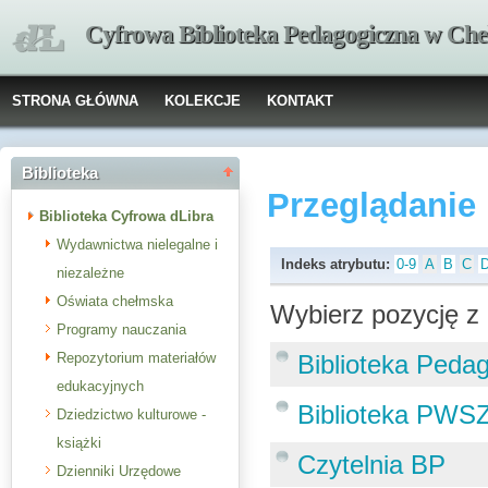
Cyfrowa Biblioteka Pedagogiczna w Che
STRONA GŁÓWNA
KOLEKCJE
KONTAKT
Biblioteka
Przeglądanie
Biblioteka Cyfrowa dLibra
Wydawnictwa nielegalne i
Indeks atrybutu:
0-9
A
B
C
niezależne
Oświata chełmska
Wybierz pozycję z 
Programy nauczania
Repozytorium materiałów
Biblioteka Peda
edukacyjnych
Biblioteka PWS
Dziedzictwo kulturowe -
książki
Czytelnia BP
Dzienniki Urzędowe