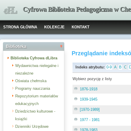
Cyfrowa Biblioteka Pedagogiczna w Che
STRONA GŁÓWNA
KOLEKCJE
KONTAKT
Biblioteka
Przeglądanie indeks
Biblioteka Cyfrowa dLibra
Wydawnictwa nielegalne i
Indeks atrybutu:
0-9
A
B
C
niezależne
Wybierz pozycję z listy
Oświata chełmska
Programy nauczania
1876-1918
Repozytorium materiałów
1939-1945
edukacyjnych
[1970-1989]
Dziedzictwo kulturowe -
książki
1977 - 1981
Dzienniki Urzędowe
1978-1983