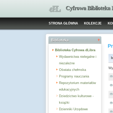
Cyfrowa Biblioteka
STRONA GŁÓWNA
KOLEKCJE
KO
Biblioteka
P
Biblioteka Cyfrowa dLibra
Wydawnictwa nielegalne i
I
niezależne
Wy
Oświata chełmska
Programy nauczania
Repozytorium materiałów
edukacyjnych
Dziedzictwo kulturowe -
książki
Dzienniki Urzędowe