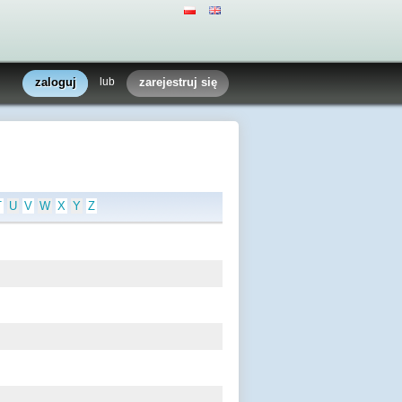
zaloguj
lub
zarejestruj się
T
U
V
W
X
Y
Z