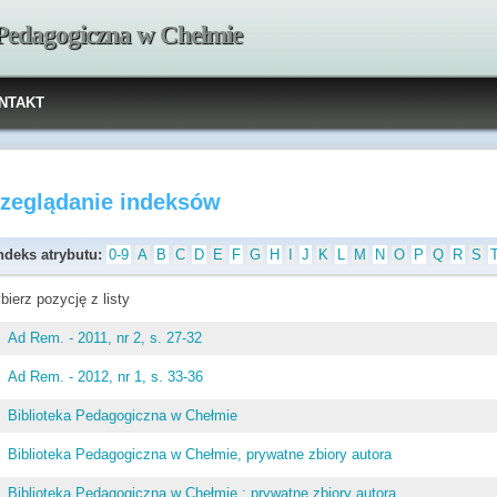
 Pedagogiczna w Chełmie
NTAKT
rzeglądanie indeksów
ndeks atrybutu:
0-9
A
B
C
D
E
F
G
H
I
J
K
L
M
N
O
P
Q
R
S
bierz pozycję z listy
Ad Rem. - 2011, nr 2, s. 27-32
Ad Rem. - 2012, nr 1, s. 33-36
Biblioteka Pedagogiczna w Chełmie
Biblioteka Pedagogiczna w Chełmie, prywatne zbiory autora
Biblioteka Pedagogiczna w Chełmie ; prywatne zbiory autora