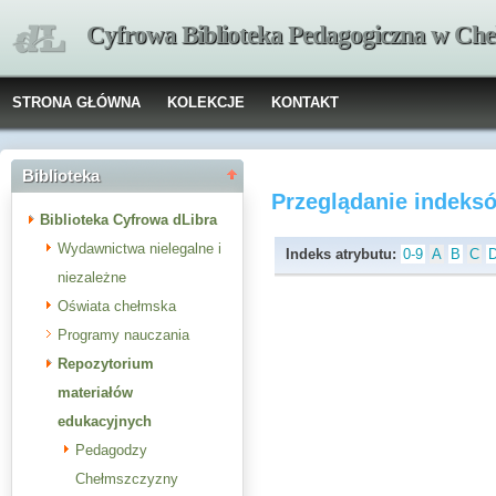
Cyfrowa Biblioteka Pedagogiczna w Che
STRONA GŁÓWNA
KOLEKCJE
KONTAKT
Biblioteka
Przeglądanie indeks
Biblioteka Cyfrowa dLibra
Wydawnictwa nielegalne i
Indeks atrybutu:
0-9
A
B
C
niezależne
Oświata chełmska
Programy nauczania
Repozytorium
materiałów
edukacyjnych
Pedagodzy
Chełmszczyzny