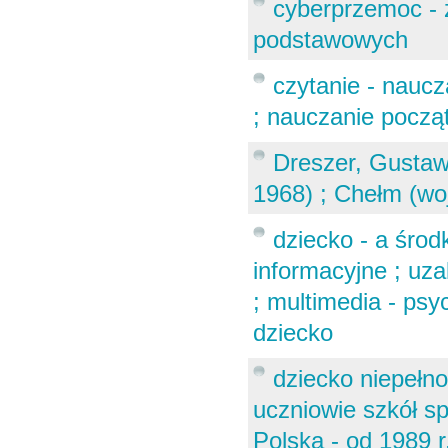
cyberprzemoc - z
podstawowych
czytanie - naucz
; nauczanie począ
Dreszer, Gustaw
1968) ; Chełm (woj
dziecko - a śro
informacyjne ; uza
; multimedia - ps
dziecko
dziecko niepełno
uczniowie szkół sp
Polska - od 1989 r