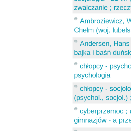
zwalczanie ; rzecz
Ambroziewicz, Wi
Chełm (woj. lubelsk
Andersen, Hans C
bajka i baśń duńska
chłopcy - psycho
psychologia
chłopcy - socjol
(psychol., socjol.)
cyberprzemoc ; 
gimnazjów - a prze