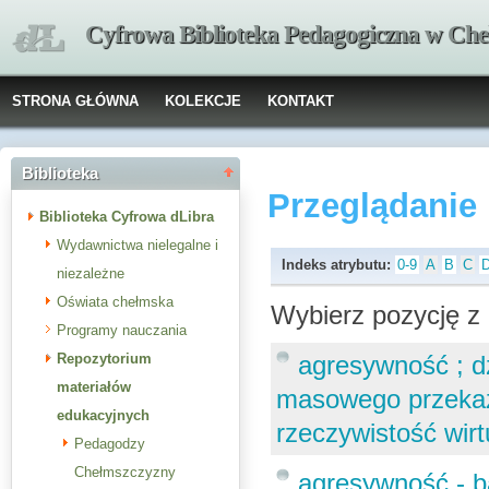
Cyfrowa Biblioteka Pedagogiczna w Che
STRONA GŁÓWNA
KOLEKCJE
KONTAKT
Biblioteka
Przeglądanie
Biblioteka Cyfrowa dLibra
Wydawnictwa nielegalne i
Indeks atrybutu:
0-9
A
B
C
niezależne
Oświata chełmska
Wybierz pozycję z 
Programy nauczania
Repozytorium
agresywność ; d
materiałów
masowego przekazu
edukacyjnych
rzeczywistość wirt
Pedagodzy
Chełmszczyzny
agresywność - ba