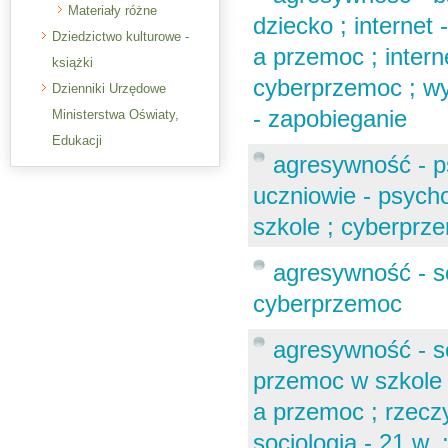
Materiały różne
dziecko ; internet 
Dziedzictwo kulturowe -
a przemoc ; intern
książki
cyberprzemoc ; wy
Dzienniki Urzędowe
- zapobieganie
Ministerstwa Oświaty,
Edukacji
agresywność - ps
uczniowie - psycho
szkole ; cyberprz
agresywność - so
cyberprzemoc
agresywność - so
przemoc w szkole -
a przemoc ; rzeczyw
socjologia - 21 w.