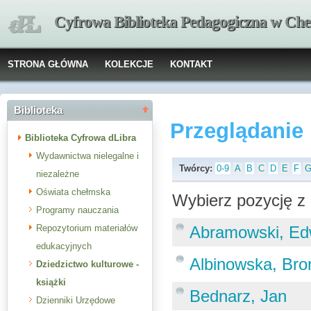
Cyfrowa Biblioteka Pedagogiczna w Che
STRONA GŁÓWNA
KOLEKCJE
KONTAKT
Biblioteka
Przeglądanie
Biblioteka Cyfrowa dLibra
Wydawnictwa nielegalne i
Twórcy:
0-9
A
B
C
D
E
F
niezależne
Oświata chełmska
Wybierz pozycję z 
Programy nauczania
Repozytorium materiałów
Abramowski, Ed
edukacyjnych
Albinowska, Bro
Dziedzictwo kulturowe -
książki
Bednarz, Jan
Dzienniki Urzędowe