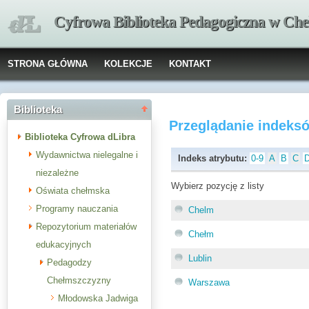
Cyfrowa Biblioteka Pedagogiczna w Che
STRONA GŁÓWNA
KOLEKCJE
KONTAKT
Biblioteka
Przeglądanie indeks
Biblioteka Cyfrowa dLibra
Wydawnictwa nielegalne i
Indeks atrybutu:
0-9
A
B
C
niezależne
Wybierz pozycję z listy
Oświata chełmska
Programy nauczania
Chelm
Repozytorium materiałów
Chełm
edukacyjnych
Lublin
Pedagodzy
Chełmszczyzny
Warszawa
Młodowska Jadwiga