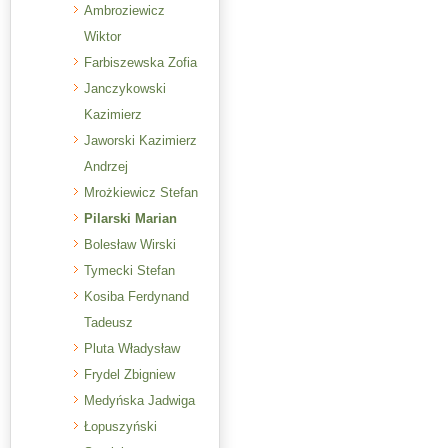
Ambroziewicz
Wiktor
Farbiszewska Zofia
Janczykowski
Kazimierz
Jaworski Kazimierz
Andrzej
Mrożkiewicz Stefan
Pilarski Marian
Bolesław Wirski
Tymecki Stefan
Kosiba Ferdynand
Tadeusz
Pluta Władysław
Frydel Zbigniew
Medyńska Jadwiga
Łopuszyński