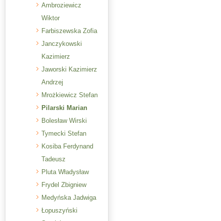
Ambroziewicz
Wiktor
Farbiszewska Zofia
Janczykowski
Kazimierz
Jaworski Kazimierz
Andrzej
Mrożkiewicz Stefan
Pilarski Marian
Bolesław Wirski
Tymecki Stefan
Kosiba Ferdynand
Tadeusz
Pluta Władysław
Frydel Zbigniew
Medyńska Jadwiga
Łopuszyński