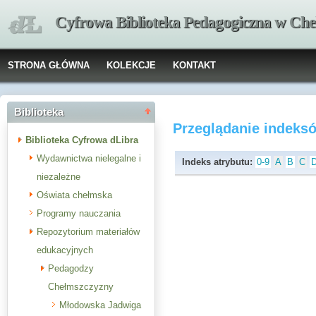
Cyfrowa Biblioteka Pedagogiczna w Che
STRONA GŁÓWNA
KOLEKCJE
KONTAKT
Biblioteka
Przeglądanie indeks
Biblioteka Cyfrowa dLibra
Wydawnictwa nielegalne i
Indeks atrybutu:
0-9
A
B
C
niezależne
Oświata chełmska
Programy nauczania
Repozytorium materiałów
edukacyjnych
Pedagodzy
Chełmszczyzny
Młodowska Jadwiga