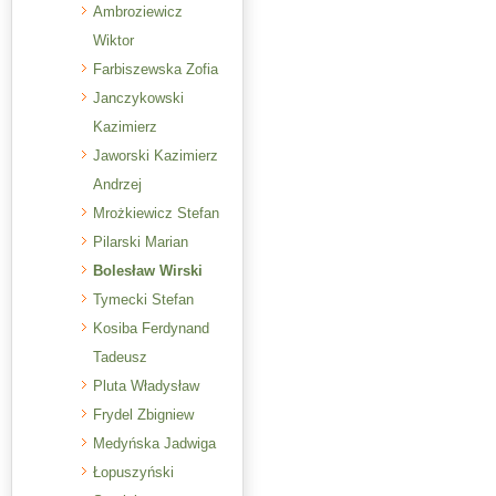
Ambroziewicz
Wiktor
Farbiszewska Zofia
Janczykowski
Kazimierz
Jaworski Kazimierz
Andrzej
Mrożkiewicz Stefan
Pilarski Marian
Bolesław Wirski
Tymecki Stefan
Kosiba Ferdynand
Tadeusz
Pluta Władysław
Frydel Zbigniew
Medyńska Jadwiga
Łopuszyński