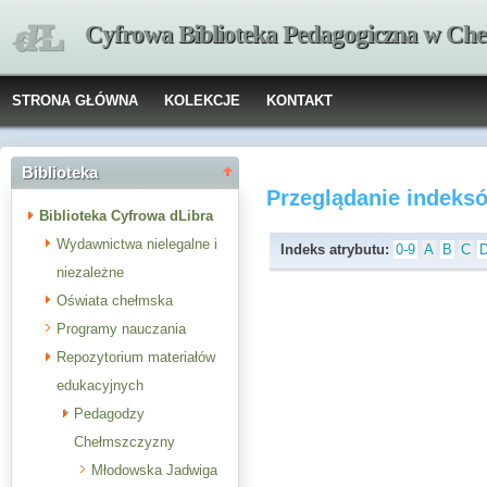
Cyfrowa Biblioteka Pedagogiczna w Che
STRONA GŁÓWNA
KOLEKCJE
KONTAKT
Biblioteka
Przeglądanie indeks
Biblioteka Cyfrowa dLibra
Wydawnictwa nielegalne i
Indeks atrybutu:
0-9
A
B
C
niezależne
Oświata chełmska
Programy nauczania
Repozytorium materiałów
edukacyjnych
Pedagodzy
Chełmszczyzny
Młodowska Jadwiga