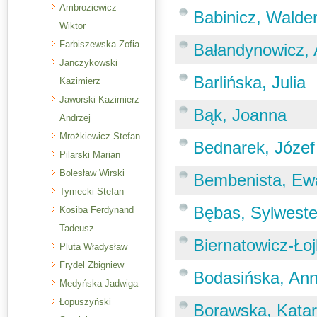
Ambroziewicz
Babinicz, Wald
Wiktor
Farbiszewska Zofia
Bałandynowicz, 
Janczykowski
Barlińska, Julia
Kazimierz
Jaworski Kazimierz
Bąk, Joanna
Andrzej
Mrożkiewicz Stefan
Bednarek, Józef
Pilarski Marian
Bolesław Wirski
Bembenista, Ew
Tymecki Stefan
Bębas, Sylweste
Kosiba Ferdynand
Tadeusz
Biernatowicz-Łoj
Pluta Władysław
Frydel Zbigniew
Bodasińska, An
Medyńska Jadwiga
Łopuszyński
Borawska, Kata