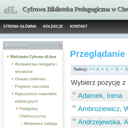
Cyfrowa Biblioteka Pedagogiczna w Che
STRONA GŁÓWNA
KOLEKCJE
KONTAKT
Biblioteka
Przeglądanie
Biblioteka Cyfrowa dLibra
Wydawnictwa nielegalne i
Twórcy:
0-9
A
B
C
D
E
F
niezależne
Oświata chełmska
Wybierz pozycję z 
Programy nauczania
Repozytorium materiałów
Adamek, Irena
edukacyjnych
Ambroziewicz, W
Pedagodzy
Chełmszczyzny
Andrzejewska, 
Młodowska Jadwiga