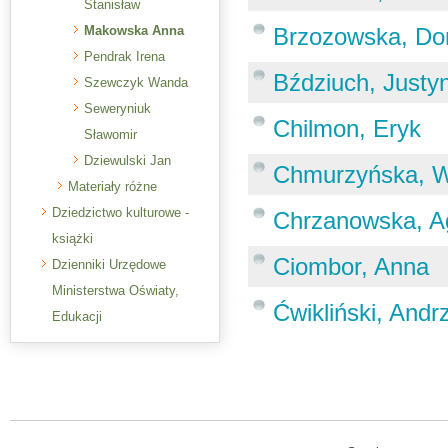
Stanisław
Makowska Anna
Brzozowska, Do
Pendrak Irena
Bździuch, Justy
Szewczyk Wanda
Seweryniuk
Chilmon, Eryk
Sławomir
Dziewulski Jan
Chmurzyńska, 
Materiały różne
Dziedzictwo kulturowe -
Chrzanowska, A
książki
Ciombor, Anna
Dzienniki Urzędowe
Ministerstwa Oświaty,
Ćwikliński, Andr
Edukacji