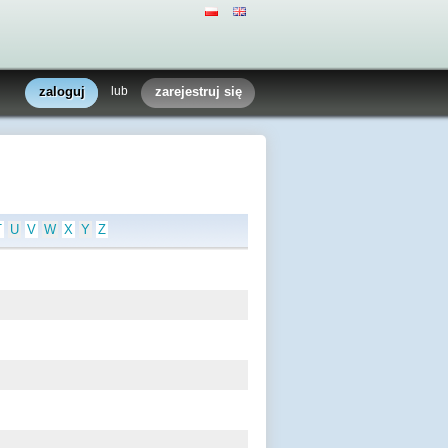
zaloguj
lub
zarejestruj się
T
U
V
W
X
Y
Z