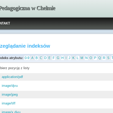
 Pedagogiczna w Chełmie
NTAKT
rzeglądanie indeksów
ndeks atrybutu:
0-9
A
B
C
D
E
F
G
H
I
J
K
L
M
N
O
P
Q
R
S
bierz pozycję z listy
application/pdf
image/djvu
image/jpeg
image/tiff
image/x.djvu