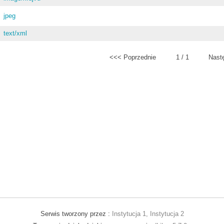
jpeg
text/xml
<<< Poprzednie
1 / 1
Nast
Serwis tworzony przez :
Instytucja 1, Instytucja 2