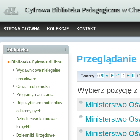
Cyfrowa Biblioteka Pedagogiczna w Che
STRONA GŁÓWNA
KOLEKCJE
KONTAKT
Biblioteka
Przeglądanie
Biblioteka Cyfrowa dLibra
Wydawnictwa nielegalne i
Twórcy:
0-9
A
B
C
D
E
F
niezależne
Oświata chełmska
Wybierz pozycję z 
Programy nauczania
Repozytorium materiałów
Ministerstwo Oś
edukacyjnych
Ministerstwo Oś
Dziedzictwo kulturowe -
książki
Ministerstwo Oś
Dzienniki Urzędowe