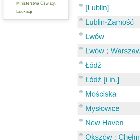
Ministerstwa Oświaty,
[Lublin]
Edukacji
Lublin-Zamość
Lwów
Lwów ; Warsza
Łódź
Łódź [i in.]
Mościska
Mysłowice
New Haven
Okszów ; Chełm