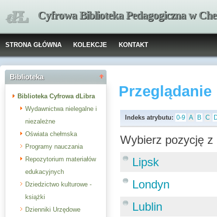
Cyfrowa Biblioteka Pedagogiczna w Che
STRONA GŁÓWNA
KOLEKCJE
KONTAKT
Biblioteka
Przeglądanie
Biblioteka Cyfrowa dLibra
Wydawnictwa nielegalne i
Indeks atrybutu:
0-9
A
B
C
niezależne
Oświata chełmska
Wybierz pozycję z 
Programy nauczania
Repozytorium materiałów
Lipsk
edukacyjnych
Londyn
Dziedzictwo kulturowe -
książki
Lublin
Dzienniki Urzędowe