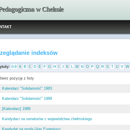
 Pedagogiczna w Chełmie
NTAKT
rzeglądanie indeksów
ytuły:
0-9
A
B
C
D
E
F
G
H
I
J
K
L
M
N
O
P
Q
R
S
T
U
V
W
bierz pozycję z listy
Kalendarz "Solidarność" 1983
Kalendarz "Solidarność" 1989
[Kalendarz] 1988
Kandydaci na senatorów z województwa chełmskiego
Kandydat na posła Ujas Eugeniusz