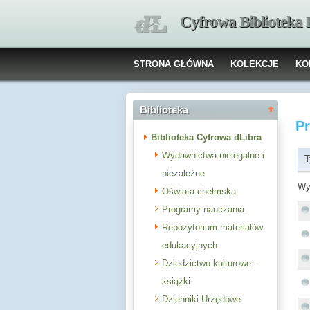
Cyfrowa Biblioteka
STRONA GŁÓWNA
KOLEKCJE
KO
Biblioteka
P
Biblioteka Cyfrowa dLibra
Wydawnictwa nielegalne i
T
niezależne
Wy
Oświata chełmska
Programy nauczania
Repozytorium materiałów
edukacyjnych
Dziedzictwo kulturowe -
książki
Dzienniki Urzędowe