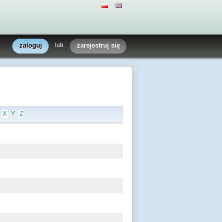
zaloguj
lub
zarejestruj się
X
Y
Z