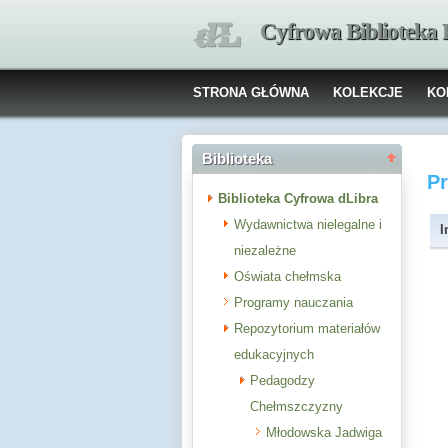
Cyfrowa Biblioteka
STRONA GŁÓWNA
KOLEKCJE
KO
Biblioteka
P
Biblioteka Cyfrowa dLibra
Wydawnictwa nielegalne i
I
niezależne
Oświata chełmska
Programy nauczania
Repozytorium materiałów
edukacyjnych
Pedagodzy
Chełmszczyzny
Młodowska Jadwiga