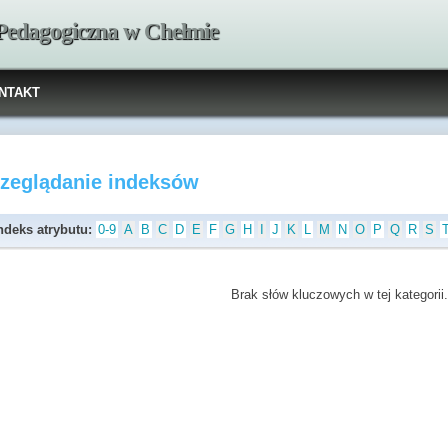
 Pedagogiczna w Chełmie
NTAKT
rzeglądanie indeksów
ndeks atrybutu:
0-9
A
B
C
D
E
F
G
H
I
J
K
L
M
N
O
P
Q
R
S
Brak słów kluczowych w tej kategorii.