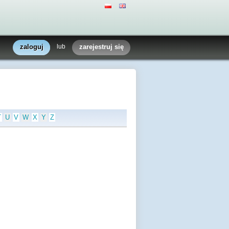
zaloguj
lub
zarejestruj się
T
U
V
W
X
Y
Z