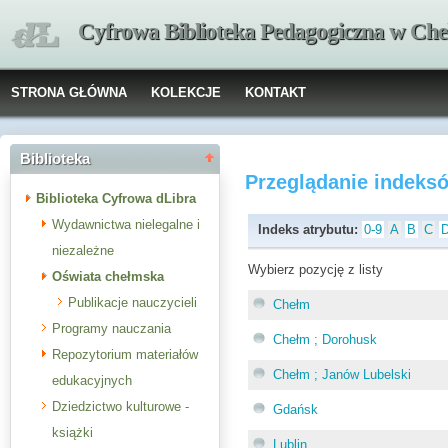
Cyfrowa Biblioteka Pedagogiczna w Che
STRONA GŁÓWNA
KOLEKCJE
KONTAKT
Biblioteka
Przeglądanie indeks
Biblioteka Cyfrowa dLibra
Wydawnictwa nielegalne i
Indeks atrybutu:
0-9
A
B
C
niezależne
Wybierz pozycję z listy
Oświata chełmska
Publikacje nauczycieli
Chełm
Programy nauczania
Chełm ; Dorohusk
Repozytorium materiałów
Chełm ; Janów Lubelski
edukacyjnych
Dziedzictwo kulturowe -
Gdańsk
książki
Lublin