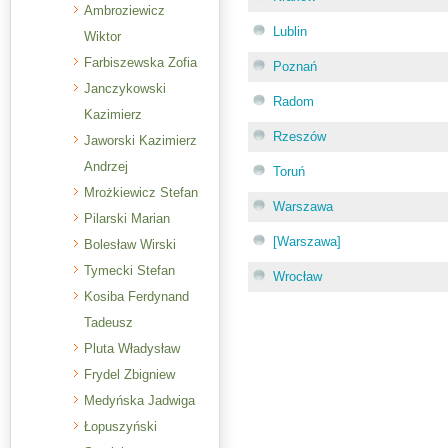
Ambroziewicz
Lublin
Wiktor
Farbiszewska Zofia
Poznań
Janczykowski
Radom
Kazimierz
Rzeszów
Jaworski Kazimierz
Andrzej
Toruń
Mrożkiewicz Stefan
Warszawa
Pilarski Marian
[Warszawa]
Bolesław Wirski
Tymecki Stefan
Wrocław
Kosiba Ferdynand
Tadeusz
Pluta Władysław
Frydel Zbigniew
Medyńska Jadwiga
Łopuszyński