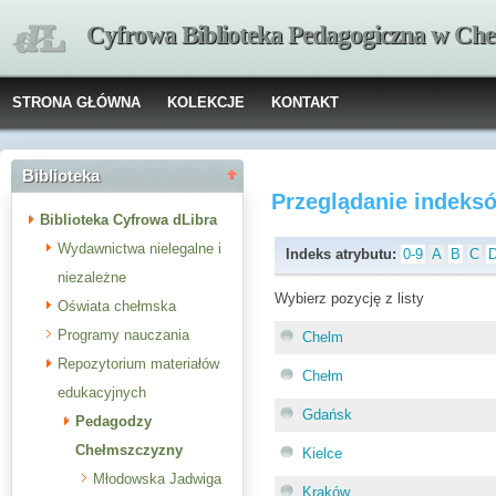
Cyfrowa Biblioteka Pedagogiczna w Che
STRONA GŁÓWNA
KOLEKCJE
KONTAKT
Biblioteka
Przeglądanie indeks
Biblioteka Cyfrowa dLibra
Wydawnictwa nielegalne i
Indeks atrybutu:
0-9
A
B
C
niezależne
Wybierz pozycję z listy
Oświata chełmska
Programy nauczania
Chelm
Repozytorium materiałów
Chełm
edukacyjnych
Gdańsk
Pedagodzy
Chełmszczyzny
Kielce
Młodowska Jadwiga
Kraków