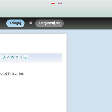
zaloguj
lub
zarejestruj się
T
U
V
W
X
Y
Z
rać inna z liter.