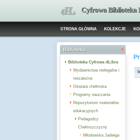
Cyfrowa Biblioteka
STRONA GŁÓWNA
KOLEKCJE
KO
Biblioteka
P
Biblioteka Cyfrowa dLibra
Wydawnictwa nielegalne i
I
niezależne
Oświata chełmska
Programy nauczania
Repozytorium materiałów
edukacyjnych
Pedagodzy
Chełmszczyzny
Młodowska Jadwiga