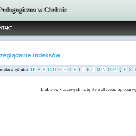
 Pedagogiczna w Chełmie
NTAKT
rzeglądanie indeksów
ndeks atrybutu:
0-9
A
B
C
D
E
F
G
H
I
J
K
L
M
N
O
P
Q
R
S
Brak słów kluczowych na tę literę alfabetu. Spróbuj wyb