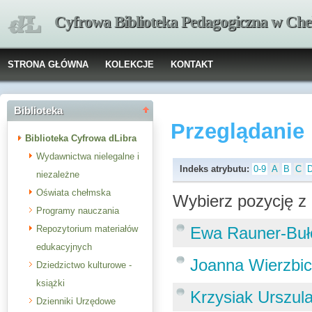
Cyfrowa Biblioteka Pedagogiczna w Che
STRONA GŁÓWNA
KOLEKCJE
KONTAKT
Biblioteka
Przeglądanie
Biblioteka Cyfrowa dLibra
Wydawnictwa nielegalne i
Indeks atrybutu:
0-9
A
B
C
niezależne
Oświata chełmska
Wybierz pozycję z 
Programy nauczania
Repozytorium materiałów
Ewa Rauner-Buł
edukacyjnych
Joanna Wierzbic
Dziedzictwo kulturowe -
książki
Krzysiak Urszul
Dzienniki Urzędowe