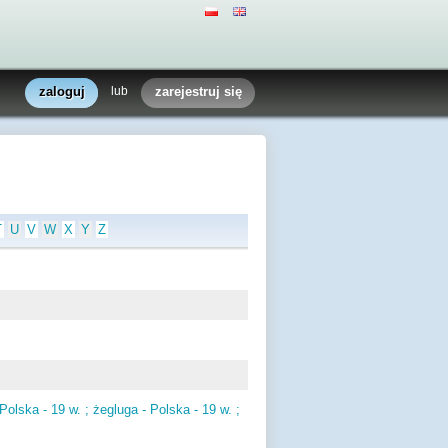
zaloguj
lub
zarejestruj się
T
U
V
W
X
Y
Z
Polska - 19 w. ; żegluga - Polska - 19 w. ;