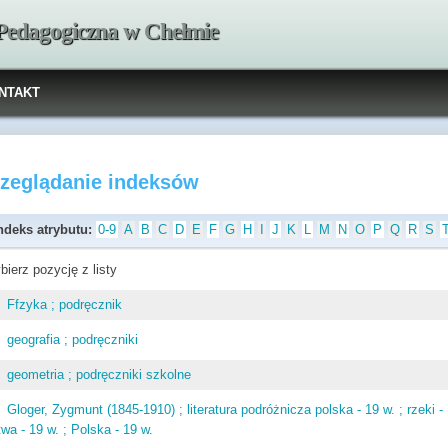
 Pedagogiczna w Chełmie
NTAKT
rzeglądanie indeksów
ndeks atrybutu:
0-9
A
B
C
D
E
F
G
H
I
J
K
L
M
N
O
P
Q
R
S
bierz pozycję z listy
Ffzyka ; podręcznik
geografia ; podręczniki
geometria ; podręczniki szkolne
Gloger, Zygmunt (1845-1910) ; literatura podróżnicza polska - 19 w. ; rzeki - 
twa - 19 w. ; Polska - 19 w.