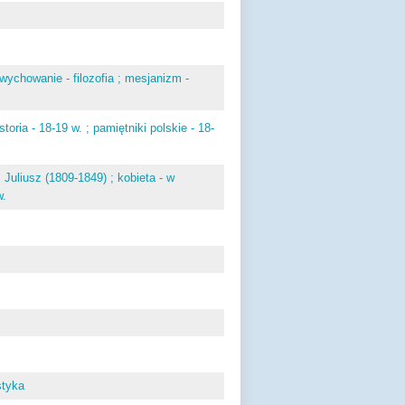
 wychowanie - filozofia ; mesjanizm -
toria - 18-19 w. ; pamiętniki polskie - 18-
Juliusz (1809-1849) ; kobieta - w
w.
ystyka