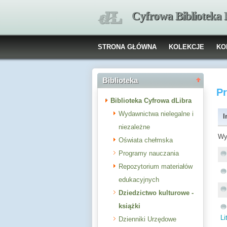
Cyfrowa Biblioteka
STRONA GŁÓWNA
KOLEKCJE
KO
Biblioteka
P
Biblioteka Cyfrowa dLibra
Wydawnictwa nielegalne i
I
niezależne
Wy
Oświata chełmska
Programy nauczania
Repozytorium materiałów
edukacyjnych
Dziedzictwo kulturowe -
książki
Li
Dzienniki Urzędowe