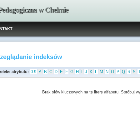
 Pedagogiczna w Chełmie
NTAKT
rzeglądanie indeksów
ndeks atrybutu:
0-9
A
B
C
D
E
F
G
H
I
J
K
L
M
N
O
P
Q
R
S
Brak słów kluczowych na tę literę alfabetu. Spróbuj wyb