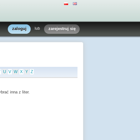
zaloguj
lub
zarejestruj się
T
U
V
W
X
Y
Z
rać inna z liter.