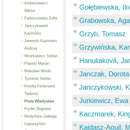
Ambroziewicz
Gołębiewska, Il
Wiktor
Farbiszewska Zofia
Grabowska, Aga
Janczykowski
Grzyb, Tomasz
Kazimierz
Jaworski Kazimierz
Grzywińska, Kar
Andrzej
Mrożkiewicz Stefan
Hanuliaková, Jan
Pilarski Marian
Bolesław Wirski
Janczak, Dorota
Tymecki Stefan
Janczykowski, K
Kosiba Ferdynand
Tadeusz
Jurkiewicz, Ewa
Pluta Władysław
Frydel Zbigniew
Kaczmarek, Kin
Medyńska Jadwiga
Łopuszyński
Kajdasz-Aouil, M