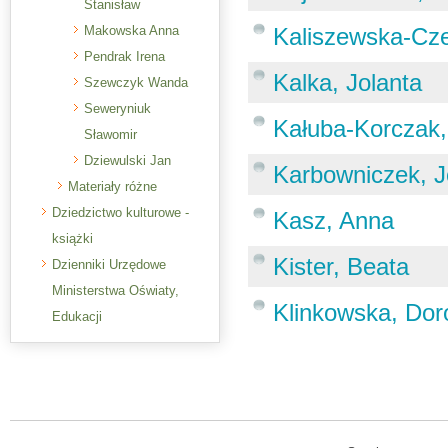
Stanisław
Makowska Anna
Kaliszewska-Cz
Pendrak Irena
Kalka, Jolanta
Szewczyk Wanda
Seweryniuk
Kałuba-Korczak
Sławomir
Dziewulski Jan
Karbowniczek, J
Materiały różne
Dziedzictwo kulturowe -
Kasz, Anna
książki
Kister, Beata
Dzienniki Urzędowe
Ministerstwa Oświaty,
Klinkowska, Dor
Edukacji