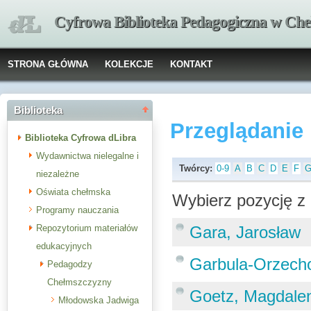
Cyfrowa Biblioteka Pedagogiczna w Che
STRONA GŁÓWNA
KOLEKCJE
KONTAKT
Biblioteka
Przeglądanie
Biblioteka Cyfrowa dLibra
Wydawnictwa nielegalne i
Twórcy:
0-9
A
B
C
D
E
F
niezależne
Oświata chełmska
Wybierz pozycję z 
Programy nauczania
Repozytorium materiałów
Gara, Jarosław
edukacyjnych
Garbula-Orzech
Pedagodzy
Chełmszczyzny
Goetz, Magdale
Młodowska Jadwiga