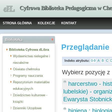
Cyfrowa Biblioteka Pedagogiczna w Che
STRONA GŁÓWNA
KOLEKCJE
KONTAKT
Biblioteka
Przeglądanie
Biblioteka Cyfrowa dLibra
Wydawnictwa nielegalne i
Indeks atrybutu:
0-9
A
B
C
niezależne
Oświata chełmska
Wybierz pozycję z 
Programy nauczania
Repozytorium materiałów
harcerstwo - his
edukacyjnych
lubelskie) - organ
Dziedzictwo kulturowe -
Ewarysta Stobnick
książki
Dzienniki Urzędowe
higiena ; biolog