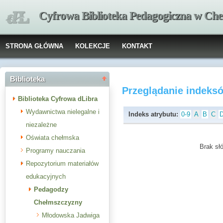
Cyfrowa Biblioteka Pedagogiczna w Che
STRONA GŁÓWNA
KOLEKCJE
KONTAKT
Biblioteka
Przeglądanie indeks
Biblioteka Cyfrowa dLibra
Wydawnictwa nielegalne i
Indeks atrybutu:
0-9
A
B
C
niezależne
Oświata chełmska
Brak słó
Programy nauczania
Repozytorium materiałów
edukacyjnych
Pedagodzy
Chełmszczyzny
Młodowska Jadwiga