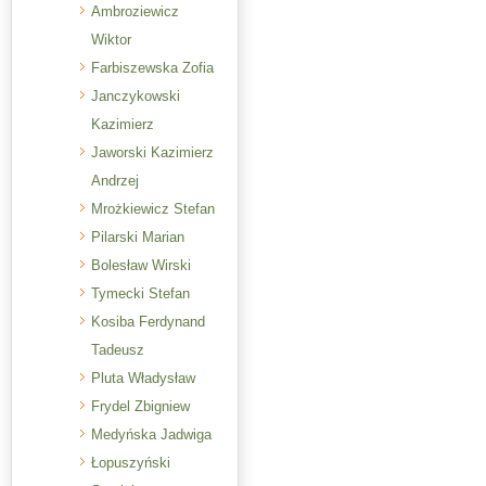
Ambroziewicz
Wiktor
Farbiszewska Zofia
Janczykowski
Kazimierz
Jaworski Kazimierz
Andrzej
Mrożkiewicz Stefan
Pilarski Marian
Bolesław Wirski
Tymecki Stefan
Kosiba Ferdynand
Tadeusz
Pluta Władysław
Frydel Zbigniew
Medyńska Jadwiga
Łopuszyński