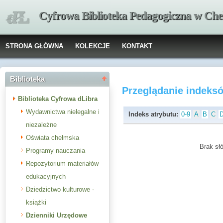
Cyfrowa Biblioteka Pedagogiczna w Che
STRONA GŁÓWNA
KOLEKCJE
KONTAKT
Biblioteka
Przeglądanie indeks
Biblioteka Cyfrowa dLibra
Wydawnictwa nielegalne i
Indeks atrybutu:
0-9
A
B
C
niezależne
Oświata chełmska
Brak słó
Programy nauczania
Repozytorium materiałów
edukacyjnych
Dziedzictwo kulturowe -
książki
Dzienniki Urzędowe