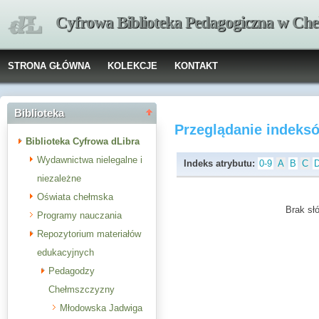
Cyfrowa Biblioteka Pedagogiczna w Che
STRONA GŁÓWNA
KOLEKCJE
KONTAKT
Biblioteka
Przeglądanie indeks
Biblioteka Cyfrowa dLibra
Wydawnictwa nielegalne i
Indeks atrybutu:
0-9
A
B
C
niezależne
Oświata chełmska
Brak słó
Programy nauczania
Repozytorium materiałów
edukacyjnych
Pedagodzy
Chełmszczyzny
Młodowska Jadwiga