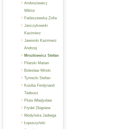
Ambroziewicz
Wiktor
Farbiszewska Zofia
Janczykowski
Kazimierz
Jaworski Kazimierz
Andrzej
Mrożkiewicz Stefan
Pilarski Marian
Bolesław Wirski
Tymecki Stefan
Kosiba Ferdynand
Tadeusz
Pluta Władysław
Frydel Zbigniew
Medyńska Jadwiga
Łopuszyński