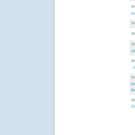
ro
sz
; 
śr
bi
Ch