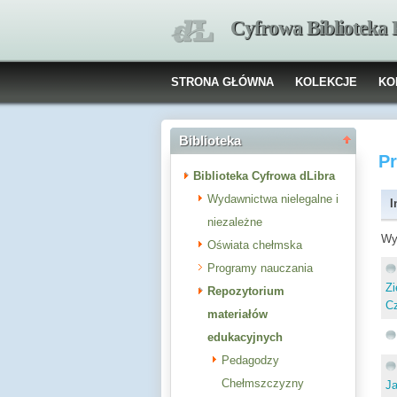
Cyfrowa Biblioteka
STRONA GŁÓWNA
KOLEKCJE
KO
Biblioteka
P
Biblioteka Cyfrowa dLibra
Wydawnictwa nielegalne i
I
niezależne
Wy
Oświata chełmska
Programy nauczania
Zi
Repozytorium
Cz
materiałów
edukacyjnych
Pedagodzy
Chełmszczyzny
Ja