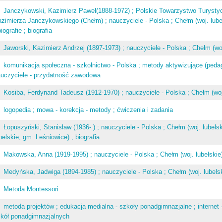
Janczykowski, Kazimierz Paweł(1888-1972) ; Polskie Towarzystwo Turysty
zimierza Janczykowskiego (Chełm) ; nauczyciele - Polska ; Chełm (woj. lubels
biografie ; biografia
Jaworski, Kazimierz Andrzej (1897-1973) ; nauczyciele - Polska ; Chełm (woj. 
komunikacja społeczna - szkolnictwo - Polska ; metody aktywizujące (pedag
auczyciele - przydatność zawodowa
Kosiba, Ferdynand Tadeusz (1912-1970) ; nauczyciele - Polska ; Chełm (woj. l
logopedia ; mowa - korekcja - metody ; ćwiczenia i zadania
Łopuszyński, Stanisław (1936- ) ; nauczyciele - Polska ; Chełm (woj. lubelskie
belskie, gm. Leśniowice) ; biografia
Makowska, Anna (1919-1995) ; nauczyciele - Polska ; Chełm (woj. lubelskie) -
Medyńska, Jadwiga (1894-1985) ; nauczyciele - Polska ; Chełm (woj. lubelskie
Metoda Montessori
metoda projektów ; edukacja medialna - szkoły ponadgimnazjalne ; internet 
zkół ponadgimnazjalnych