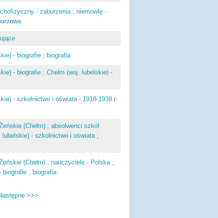
chofizyczny - zaburzenia ; niemowlę -
twarzowa
zujące
e) - biografie ; biografia
e) - biografie ; Chełm (woj. lubelskie) -
ie) - szkolnictwo i oświata - 1918-1939 r.
eńskie (Chełm) ; absolwenci szkół
 lubelskie) - szkolnictwo i oświata ;
ńskie (Chełm) ; nauczyciele - Polska ;
 biografie ; biografia
Następne >>>