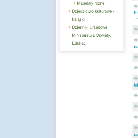
Materiały różne
Dziedzictwo kulturowe -
Ka
- 
książki
Dzienniki Urzędowe
Ministerstwa Oświaty,
Edukacji
n
lu
s