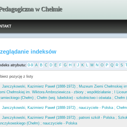
 Pedagogiczna w Chełmie
NTAKT
rzeglądanie indeksów
ndeks atrybutu:
0-9
A
B
C
D
E
F
G
H
I
J
K
L
M
N
O
P
Q
R
S
bierz pozycję z listy
Janczykowski, Kazimierz Paweł (1888-1972) ; Muzeum Ziemi Chełmskiej i
emi Chełmskiej im. Wiktora Ambroziewicza - zbiory ; współdziałanie ; I Lice
arnieckiego (Chełm) ; Chełm (woj. lubelskie) - szkolnictwo i oświata ; Chełm 
Janczykowski, Kazimierz Paweł (1888-1972) ; nauczyciele - Polska ; Chełm (wo
Janczykowski, Kazimierz Paweł (1888-1972) ; patroni szkół - Polska ; Szk
nczykowskiego (Chełm) ; nauczyciele - Polska