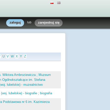
zaloguj
lub
zarejestruj się
T
U
V
W
X
Y
Z
m. Wiktora Ambroziewicza ; Muzeum
um Ogólnokształcące im. Stefana
(woj. lubelskie) - muzealnictwo
j. lubelskie) - biografie ; biografia
oła Podstawowa nr 6 im. Kazimierza