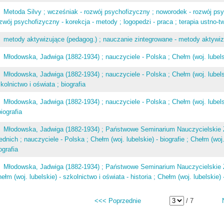
Metoda Silvy ; wcześniak - rozwój psychofizyczny ; noworodek - rozwój psy
zwój psychofizyczny - korekcja - metody ; logopedzi - praca ; terapia ustno-
metody aktywizujące (pedagog.) ; nauczanie zintegrowane - metody aktywi
Młodowska, Jadwiga (1882-1934) ; nauczyciele - Polska ; Chełm (woj. lubelski
Młodowska, Jadwiga (1882-1934) ; nauczyciele - Polska ; Chełm (woj. lubelski
kolnictwo i oświata ; biografia
Młodowska, Jadwiga (1882-1934) ; nauczyciele - Polska ; Chełm (woj. lubelsk
biografia
Młodowska, Jadwiga (1882-1934) ; Państwowe Seminarium Nauczycielskie Ż
ednich ; nauczyciele - Polska ; Chełm (woj. lubelskie) - biografie ; Chełm (woj.
ografia
Młodowska, Jadwiga (1882-1934) ; Państwowe Seminarium Nauczycielskie Że
ełm (woj. lubelskie) - szkolnictwo i oświata - historia ; Chełm (woj. lubelskie) -
<<< Poprzednie
/ 7