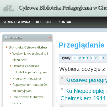
Cyfrowa Biblioteka Pedagogiczna w Che
STRONA GŁÓWNA
KOLEKCJE
KONTAKT
Biblioteka
Przeglądanie
Biblioteka Cyfrowa dLibra
Wydawnictwa nielegalne i
Tytuły:
0-9
A
B
C
D
E
F
G
niezależne
Oświata chełmska
Wybierz pozycję z 
Publikacje nauczycieli
Programy nauczania
Kresowe peregr
Repozytorium materiałów
Ku Niepodległej
edukacyjnych
Chełmskiem 1944-1
Dziedzictwo kulturowe -
książki