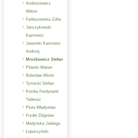
Ambroziewicz
Wiktor
Farbiszewska Zofia
Janczykowski
Kazimierz
Jaworski Kazimierz
Andrzej
Mrożkiewicz Stefan
Pilarski Marian
Bolesław Wirski
Tymecki Stefan
Kosiba Ferdynand
Tadeusz
Pluta Władysław
Frydel Zbigniew
Medyńska Jadwiga
Łopuszyński