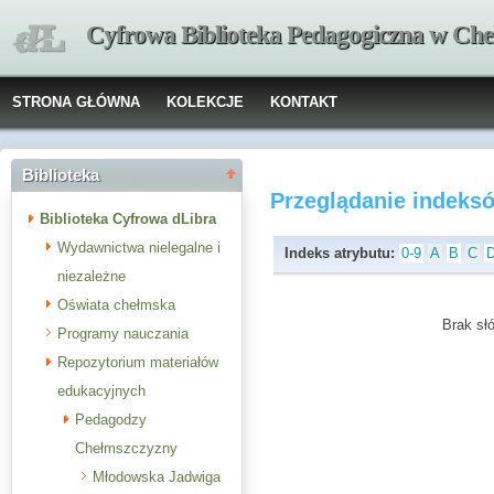
Cyfrowa Biblioteka Pedagogiczna w Che
STRONA GŁÓWNA
KOLEKCJE
KONTAKT
Biblioteka
Przeglądanie indeks
Biblioteka Cyfrowa dLibra
Wydawnictwa nielegalne i
Indeks atrybutu:
0-9
A
B
C
niezależne
Oświata chełmska
Brak słó
Programy nauczania
Repozytorium materiałów
edukacyjnych
Pedagodzy
Chełmszczyzny
Młodowska Jadwiga