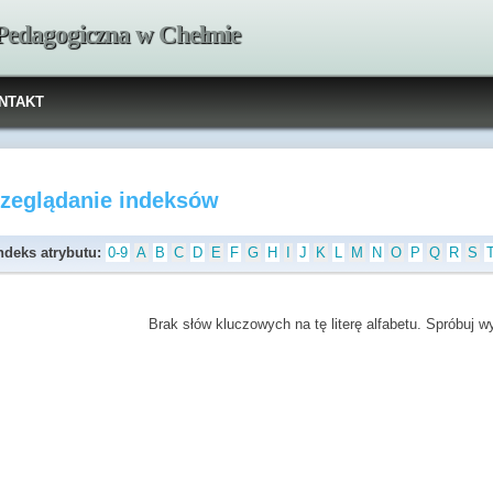
 Pedagogiczna w Chełmie
NTAKT
rzeglądanie indeksów
ndeks atrybutu:
0-9
A
B
C
D
E
F
G
H
I
J
K
L
M
N
O
P
Q
R
S
Brak słów kluczowych na tę literę alfabetu. Spróbuj wyb