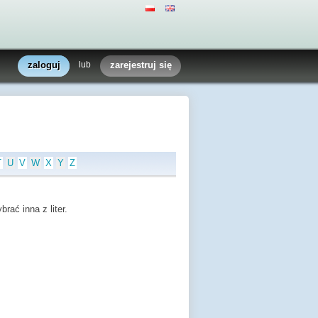
zaloguj
lub
zarejestruj się
T
U
V
W
X
Y
Z
rać inna z liter.