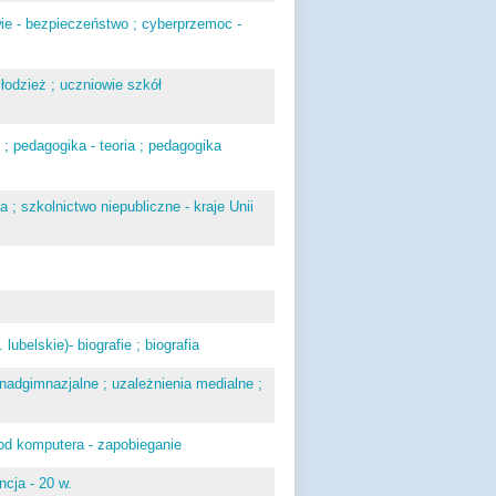
wie - bezpieczeństwo ; cyberprzemoc -
młodzież ; uczniowie szkół
 ; pedagogika - teoria ; pedagogika
a ; szkolnictwo niepubliczne - kraje Unii
ubelskie)- biografie ; biografia
adgimnazjalne ; uzależnienia medialne ;
e od komputera - zapobieganie
ncja - 20 w.