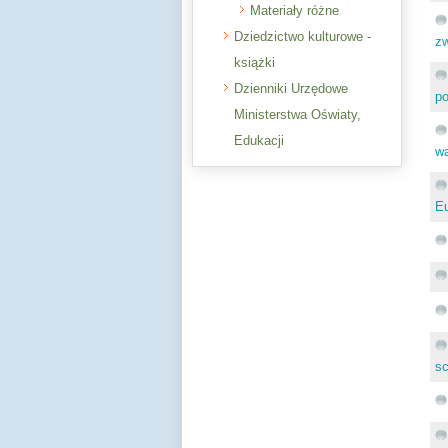
Materiały różne
Dziedzictwo kulturowe -
zw
książki
Dzienniki Urzędowe
po
Ministerstwa Oświaty,
Edukacji
wa
Eu
sc