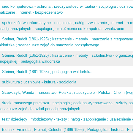
sieć komputerowa - ochrona ; rzeczywistość wirtualna - socjologia ; ucznio
alczanie ; internet - bezpieczeństwo
społeczeństwo informacyjne - socjologia ; nałóg - zwalczanie ; internet - a 
nadgimnazjalnych - socjologia ; uzależnienie od komputera - zwalczanie
Steiner, Rudolf (1861-1925) ; kształcenie - metody ; nauczanie zintegrowane
ldorfska ; scenariusze zajęć do nauczania początkowego
Steiner, Rudolf (1861-1925) ; kształcenie - metody ; szkolnictwo - organizacj
ropejskiej ; pedagogika waldorfska
Steiner, Rudolf (1861-1925) ; pedagogika waldorfska
subkultura ; uczniowie - kultura - socjologia
Szewczyk, Wanda ; harcerstwo -Polska ; nauczyciele - Polska ; Chełm (woj. l
środki masowego przekazu - socjologia ; godzina wychowawcza - szkoły pon
enariusze zajęć dla szkół ponadgimnazjalnych
teatr dziecięcy i młodzieżowy - teksty ; nałóg - zapobieganie ; uzależnieni
techniki Freineta ; Freinet, Célestin (1896-1966) ; Pedagogika - historia - Fra