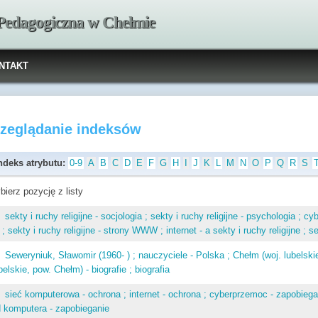
 Pedagogiczna w Chełmie
NTAKT
rzeglądanie indeksów
ndeks atrybutu:
0-9
A
B
C
D
E
F
G
H
I
J
K
L
M
N
O
P
Q
R
S
bierz pozycję z listy
sekty i ruchy religijne - socjologia ; sekty i ruchy religijne - psychologia ; c
 ; sekty i ruchy religijne - strony WWW ; internet - a sekty i ruchy religijne ; se
Seweryniuk, Sławomir (1960- ) ; nauczyciele - Polska ; Chełm (woj. lubelskie 
belskie, pow. Chełm) - biografie ; biografia
sieć komputerowa - ochrona ; internet - ochrona ; cyberprzemoc - zapobiegani
 komputera - zapobieganie