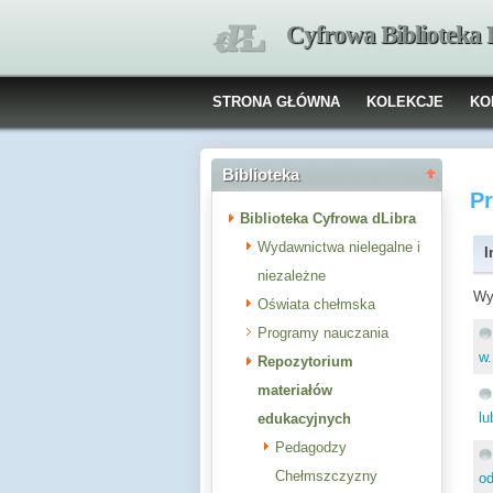
Cyfrowa Biblioteka
STRONA GŁÓWNA
KOLEKCJE
KO
Biblioteka
P
Biblioteka Cyfrowa dLibra
Wydawnictwa nielegalne i
I
niezależne
Wy
Oświata chełmska
Programy nauczania
w.
Repozytorium
materiałów
lu
edukacyjnych
Pedagodzy
Chełmszczyzny
od