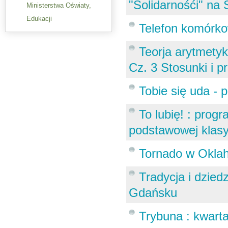
"Solidarnośći" na
Ministerstwa Oświaty,
Edukacji
Telefon komórko
Teorja arytmetyki
Cz. 3 Stosunki i p
Tobie się uda - 
To lubię! : prog
podstawowej klasy 
Tornado w Okla
Tradycja i dzie
Gdańsku
Trybuna : kwartal