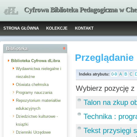
Cyfrowa Biblioteka Pedagogiczna w Che
STRONA GŁÓWNA
KOLEKCJE
KONTAKT
Biblioteka
Przeglądanie
Biblioteka Cyfrowa dLibra
Wydawnictwa nielegalne i
Indeks atrybutu:
0-9
A
B
C
niezależne
Oświata chełmska
Wybierz pozycję z 
Programy nauczania
Repozytorium materiałów
Talon na zkup o
edukacyjnych
Technika : prog
Dziedzictwo kulturowe -
książki
Tekst przysięgi
Dzienniki Urzędowe