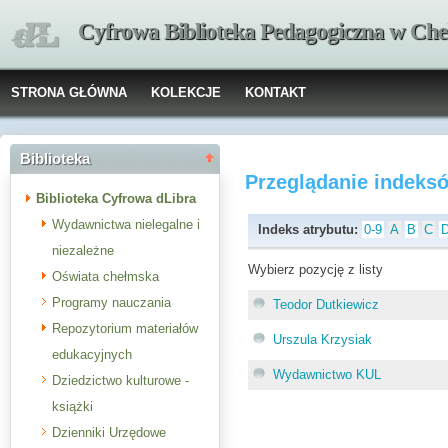
Cyfrowa Biblioteka Pedagogiczna w Che
STRONA GŁÓWNA
KOLEKCJE
KONTAKT
Biblioteka
Przeglądanie indeks
Biblioteka Cyfrowa dLibra
Wydawnictwa nielegalne i
Indeks atrybutu:
0-9
A
B
C
niezależne
Wybierz pozycję z listy
Oświata chełmska
Programy nauczania
Teodor Dutkiewicz
Repozytorium materiałów
Urszula Krzysiak
edukacyjnych
Wydawnictwo KUL
Dziedzictwo kulturowe -
książki
Dzienniki Urzędowe