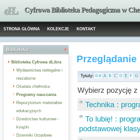
Cyfrowa Biblioteka Pedagogiczna w Che
STRONA GŁÓWNA
KOLEKCJE
KONTAKT
Biblioteka
Przeglądanie
Biblioteka Cyfrowa dLibra
Wydawnictwa nielegalne i
Tytuły:
0-9
A
B
C
D
E
F
G
niezależne
Oświata chełmska
Wybierz pozycję z 
Programy nauczania
Repozytorium materiałów
Technika : prog
edukacyjnych
To lubię! : prog
Dziedzictwo kulturowe -
podstawowej klasy 
książki
Dzienniki Urzędowe