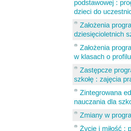
podstawowej : pro
dzieci do uczestn
Założenia progr
dziesięcioletnich 
Założenia progr
w klasach o profi
Zastępcze progr
szkołę : zajęcia pr
Zintegrowana ed
nauczania dla szk
Zmiany w progr
Życie i miłość :