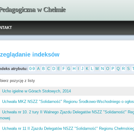
 Pedagogiczna w Chełmie
NTAKT
rzeglądanie indeksów
ndeks atrybutu:
0-9
A
B
C
D
E
F
G
H
I
J
K
L
M
N
O
P
Q
R
S
bierz pozycję z listy
Ucho igielne w Górach Stołowych, 2014
Uchwała MKZ NSZZ "Solidarność" Regionu Środkowo-Wschodniego o ogłosze
Uchwała nr 10. 2 tury II Walnego Zjazdu Delegatów NSZZ "Solidarność" R
imowej
Uchwała nr 11 II Zjazdu Delegatów NSZZ "Solidarność" Regionu Chełmskiego 