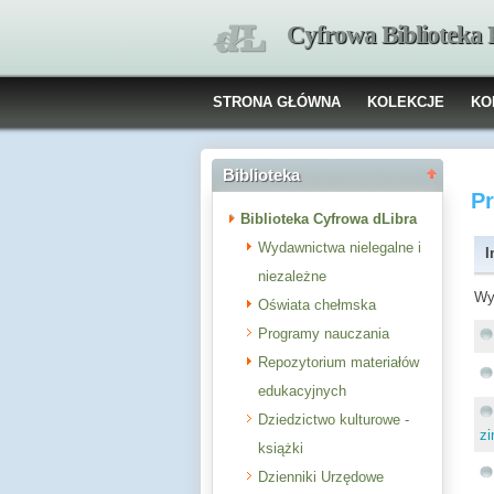
Cyfrowa Biblioteka
STRONA GŁÓWNA
KOLEKCJE
KO
Biblioteka
P
Biblioteka Cyfrowa dLibra
Wydawnictwa nielegalne i
I
niezależne
Wy
Oświata chełmska
Programy nauczania
Repozytorium materiałów
edukacyjnych
Dziedzictwo kulturowe -
z
książki
Dzienniki Urzędowe