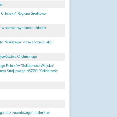
go
ć Chłopska" Regionu Środkowo-
" w sprawie wysokości składek
ty "Warszawa" o zakończeniu akcji
ojewództwa Chełmskiego
go Rolników "Solidarność Wiejska"
itetu Strajkowego NSZZR "Solidarność
cego oraz zawodowego i technikum