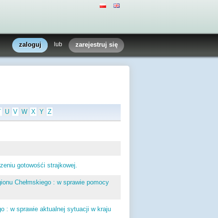
zaloguj
lub
zarejestruj się
T
U
V
W
X
Y
Z
niu gotowośći strajkowej.
egionu Chełmskiego : w sprawie pomocy
: w sprawie aktualnej sytuacji w kraju