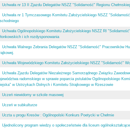
Uchwała nr 13 II Zjazdu Delegatów NSZZ "Solidarność" Regionu Chełmskie
Uchwała nr 1 Tymczasowego Komitetu Założycielskiego NSZZ "Solidarnoś
schodniego
Uchwała Ogólnopolskiego Komitetu Założycielskiego NSZZ RI "Solidarność
łonkowskich i ich rozdysponowania
Uchwała Walnego Zebrania Delegatów NSZZ "Solidarność" Pracowników Hu
rajkowej.
Uchwała Wojewódzkiego Komitetu Założycielskiego NSZZ "Solidarność" W
Uchwała Zjazdu Delegatów Niezależnego Samorządnego Związku Zawodowe
ojewództwa radomskiego w sprawie poparcia pstulatów Ogólnopolskiego Kom
ejska" w Ustrzykach Dolnych i Komitetu Strajkowego w Rzeszowie
Uczeń niewidomy w szkole masowej
Uczeń w subkulturze
Uczta u progu Kresów : Ogólnopolski Konkurs Poetycki w Chełmie
Ujednolicony program wiedzy o społeczeństwie dla liceum ogólnokształcą