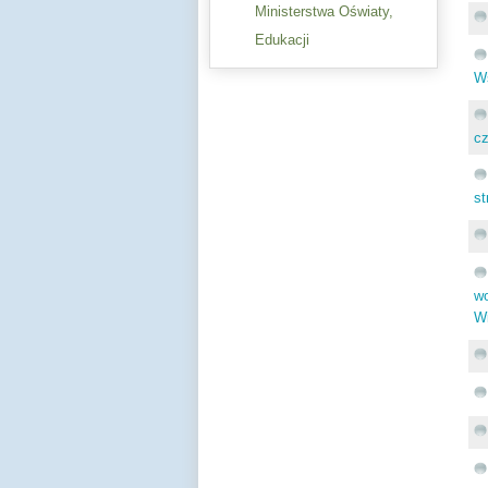
Ministerstwa Oświaty,
Edukacji
W
cz
st
w
Wi