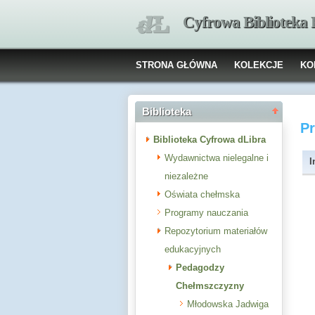
Cyfrowa Biblioteka
STRONA GŁÓWNA
KOLEKCJE
KO
Biblioteka
P
Biblioteka Cyfrowa dLibra
Wydawnictwa nielegalne i
I
niezależne
Oświata chełmska
Programy nauczania
Repozytorium materiałów
edukacyjnych
Pedagodzy
Chełmszczyzny
Młodowska Jadwiga