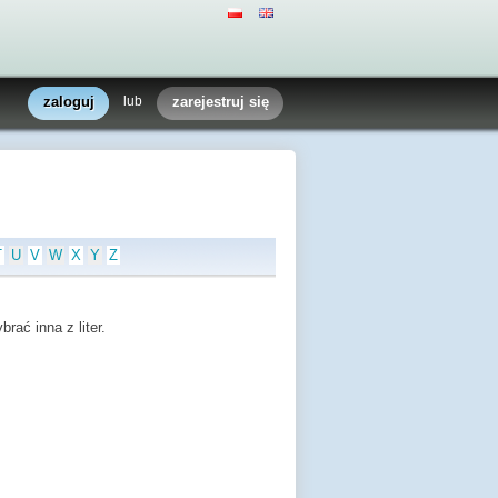
zaloguj
lub
zarejestruj się
T
U
V
W
X
Y
Z
rać inna z liter.