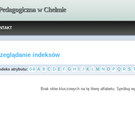
 Pedagogiczna w Chełmie
NTAKT
rzeglądanie indeksów
ndeks atrybutu:
0-9
A
B
C
D
E
F
G
H
I
J
K
L
M
N
O
P
Q
R
S
Brak słów kluczowych na tę literę alfabetu. Spróbuj wyb