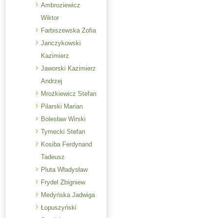
Ambroziewicz
Wiktor
Farbiszewska Zofia
Janczykowski
Kazimierz
Jaworski Kazimierz
Andrzej
Mrożkiewicz Stefan
Pilarski Marian
Bolesław Wirski
Tymecki Stefan
Kosiba Ferdynand
Tadeusz
Pluta Władysław
Frydel Zbigniew
Medyńska Jadwiga
Łopuszyński