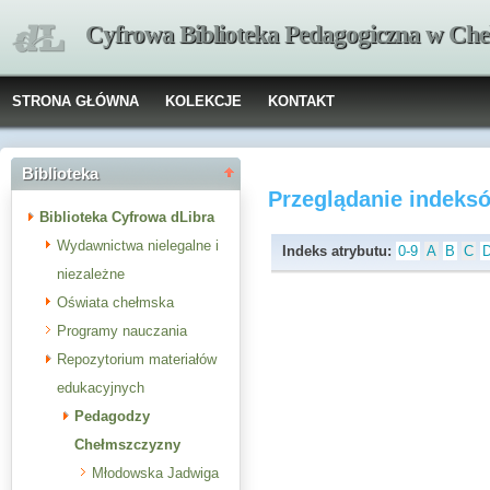
Cyfrowa Biblioteka Pedagogiczna w Che
STRONA GŁÓWNA
KOLEKCJE
KONTAKT
Biblioteka
Przeglądanie indeks
Biblioteka Cyfrowa dLibra
Wydawnictwa nielegalne i
Indeks atrybutu:
0-9
A
B
C
niezależne
Oświata chełmska
Programy nauczania
Repozytorium materiałów
edukacyjnych
Pedagodzy
Chełmszczyzny
Młodowska Jadwiga