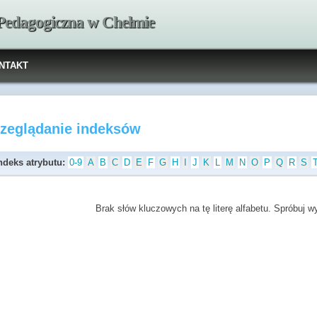
 Pedagogiczna w Chełmie
NTAKT
rzeglądanie indeksów
ndeks atrybutu:
0-9
A
B
C
D
E
F
G
H
I
J
K
L
M
N
O
P
Q
R
S
Brak słów kluczowych na tę literę alfabetu. Spróbuj wyb