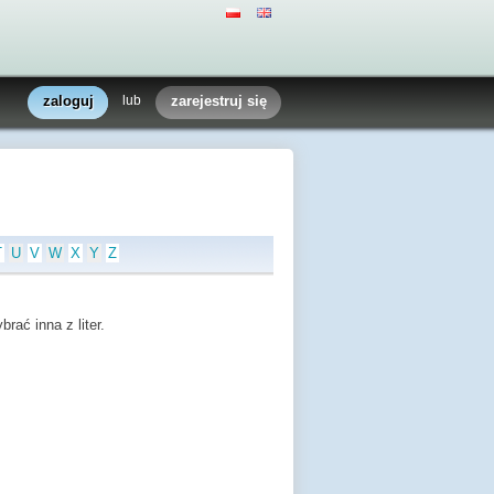
zaloguj
lub
zarejestruj się
T
U
V
W
X
Y
Z
rać inna z liter.