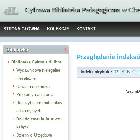
Cyfrowa Biblioteka Pedagogiczna w Che
STRONA GŁÓWNA
KOLEKCJE
KONTAKT
Biblioteka
Przeglądanie indeks
Biblioteka Cyfrowa dLibra
Wydawnictwa nielegalne i
Indeks atrybutu:
0-9
A
B
C
niezależne
Oświata chełmska
Brak słó
Programy nauczania
Repozytorium materiałów
edukacyjnych
Dziedzictwo kulturowe -
książki
Dzienniki Urzędowe