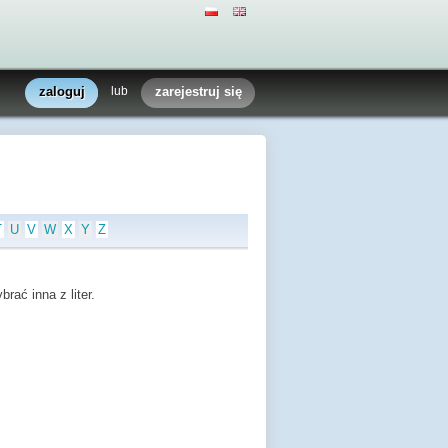
zaloguj
lub
zarejestruj się
T
U
V
W
X
Y
Z
rać inna z liter.