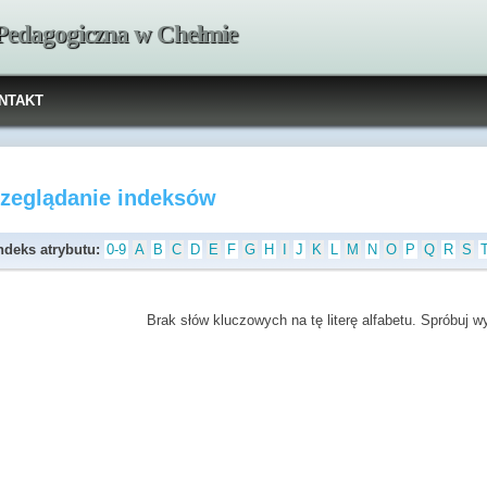
 Pedagogiczna w Chełmie
NTAKT
rzeglądanie indeksów
ndeks atrybutu:
0-9
A
B
C
D
E
F
G
H
I
J
K
L
M
N
O
P
Q
R
S
Brak słów kluczowych na tę literę alfabetu. Spróbuj wyb