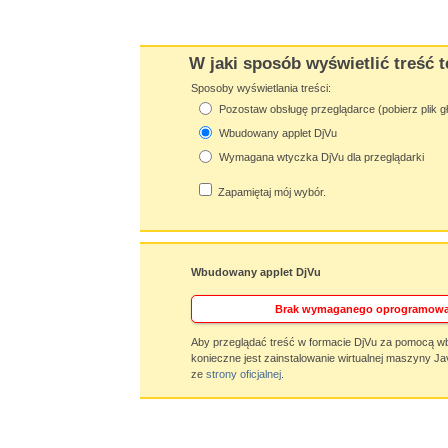
W jaki sposób wyświetlić treść t
Sposoby wyświetlania treści:
Pozostaw obsługę przeglądarce (pobierz plik g
Wbudowany applet DjVu
Wymagana wtyczka DjVu dla przeglądarki
Zapamiętaj mój wybór.
Wbudowany applet DjVu
Brak wymaganego oprogramowa
Aby przeglądać treść w formacie DjVu za pomocą w
konieczne jest zainstalowanie wirtualnej maszyny Ja
ze
strony oficjalnej
.