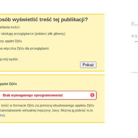
osób wyświetlić treść tej publikacji?
lania treści:
obsługę przeglądarce (pobierz plik główny)
y applet DjVu
 wtyczka DjVu dla przeglądarki
j mój wybór.
plet DjVu
Brak wymaganego oprogramowania!
 treść w formacie DjVu za pomocą wbudowanego appletu DjVu
zainstalowanie wirtualnej maszyny Javy. Można ją pobrać m.in.
lnej
.