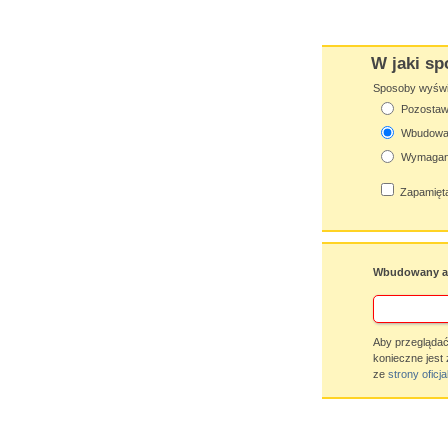
W jaki sp
Sposoby wyświet
Pozostaw 
Wbudowan
Wymagana
Zapamięta
Wbudowany ap
Aby przeglądać
konieczne jest 
ze
strony oficja