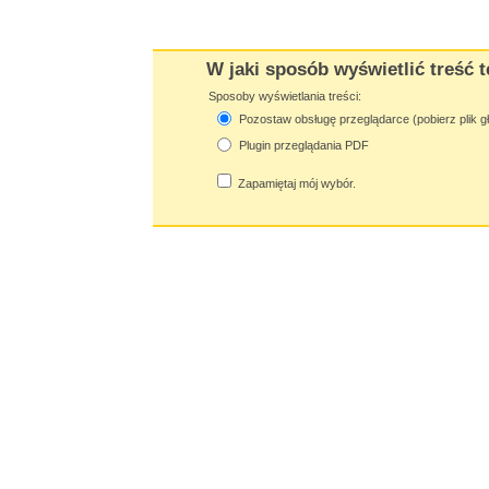
W jaki sposób wyświetlić treść t
Sposoby wyświetlania treści:
Pozostaw obsługę przeglądarce (pobierz plik g
Plugin przeglądania PDF
Zapamiętaj mój wybór.