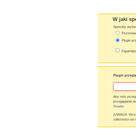
W jaki sp
Sposoby wyświet
Pozostaw 
Plugin pr
Zapamięta
Plugin przegl
Aby móc przegl
przeglądanie d
Reader
.
(UWAGA: Wczyty
zależności od r