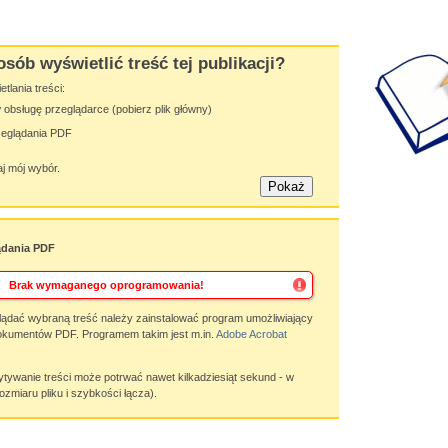
osób wyświetlić treść tej publikacji?
lania treści:
obsługę przeglądarce (pobierz plik główny)
zeglądania PDF
j mój wybór.
ądania PDF
Brak wymaganego oprogramowania!
ądać wybraną treść należy zainstalować program umożliwiający
okumentów PDF. Programem takim jest m.in.
Adobe Acrobat
wanie treści może potrwać nawet kilkadziesiąt sekund - w
ozmiaru pliku i szybkości łącza).