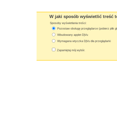
W jaki sposób wyświetlić treść t
Sposoby wyświetlania treści:
Pozostaw obsługę przeglądarce (pobierz plik g
Wbudowany applet DjVu
Wymagana wtyczka DjVu dla przeglądarki
Zapamiętaj mój wybór.