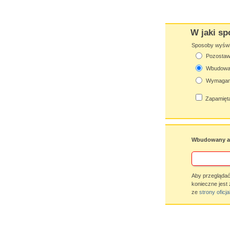
W jaki sp
Sposoby wyświet
Pozostaw 
Wbudowan
Wymagana
Zapamięta
Wbudowany ap
Aby przeglądać
konieczne jest 
ze
strony oficja