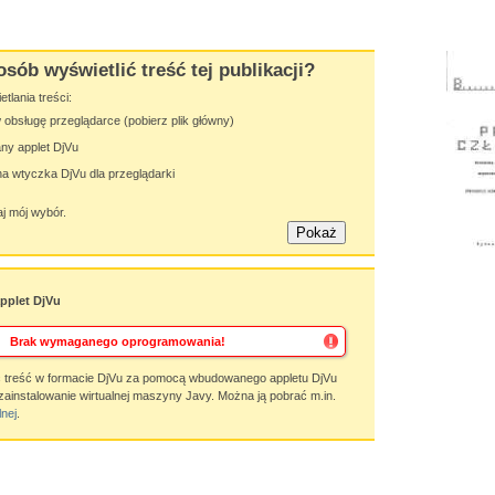
osób wyświetlić treść tej publikacji?
lania treści:
obsługę przeglądarce (pobierz plik główny)
y applet DjVu
 wtyczka DjVu dla przeglądarki
j mój wybór.
plet DjVu
Brak wymaganego oprogramowania!
 treść w formacie DjVu za pomocą wbudowanego appletu DjVu
zainstalowanie wirtualnej maszyny Javy. Można ją pobrać m.in.
lnej
.