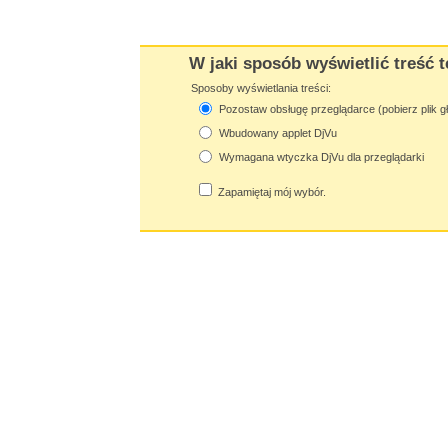
W jaki sposób wyświetlić treść t
Sposoby wyświetlania treści:
Pozostaw obsługę przeglądarce (pobierz plik g
Wbudowany applet DjVu
Wymagana wtyczka DjVu dla przeglądarki
Zapamiętaj mój wybór.